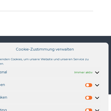
Cookie-Zustimmung verwalten
ft
Tel.: 04561/ 51 70-0
enden Cookies, um unsere Website und unseren Service zu
en.
Telefax: 04561/ 51 70-90
onal
Immer aktiv
E-Mail: info@der-reporter.de
ben
V
o
tiken
r
S
l
t
i
ting
a