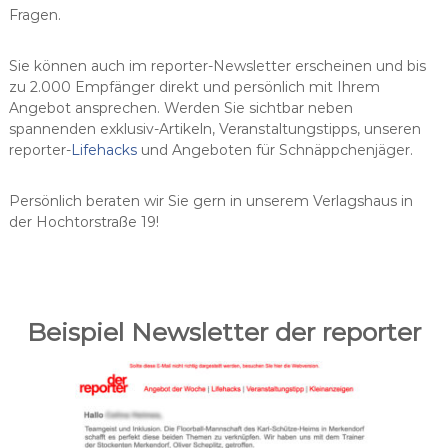
Fragen.
r
b
e
Sie können auch im reporter-Newsletter erscheinen und bis
a
zu 2.000 Empfänger direkt und persönlich mit Ihrem
g
e
Angebot ansprechen. Werden Sie sichtbar neben
n
spannenden exklusiv-Artikeln, Veranstaltungstipps, unseren
t
reporter-
Lifehacks
und Angeboten für Schnäppchenjäger.
u
r
G
Persönlich beraten wir Sie gern in unserem Verlagshaus in
m
der Hochtorstraße 19!
b
H
Beispiel Newsletter der reporter