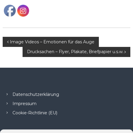
B
Image Videos – Emotionen für das Auge
Drucksachen – Flyer, Plakate, Briefpapier u.s.w.
e
i
t
r
Datenschutzerklärung
Impressum
a
Cookie-Richtlinie (EU)
g