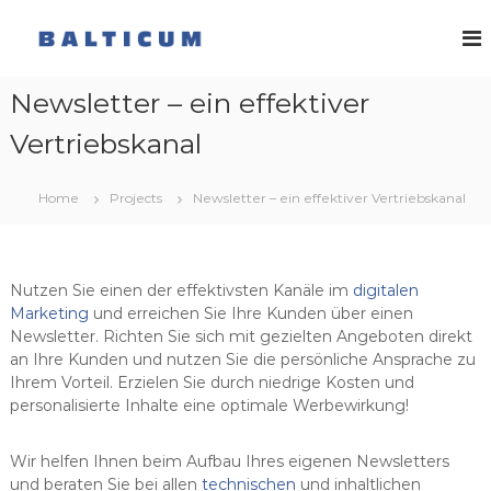
Z
u
B
V
m
e
a
r
I
l
l
Newsletter – ein effektiver
n
t
a
h
g
Vertriebskanal
i
a
s
c
l
g
t
u
e
Home
Projects
Newsletter – ein effektiver Vertriebskanal
s
s
m
e
p
V
l
r
e
l
i
Nutzen Sie einen der effektivsten Kanäle im
digitalen
s
r
n
c
Marketing
und erreichen Sie Ihre Kunden über einen
l
g
h
Newsletter. Richten Sie sich mit gezielten Angeboten direkt
a
a
e
an Ihre Kunden und nutzen Sie die persönliche Ansprache zu
f
n
g
Ihrem Vorteil. Erzielen Sie durch niedrige Kosten und
t
personalisierte Inhalte eine optimale Werbewirkung!
u
n
d
Wir helfen Ihnen beim Aufbau Ihres eigenen Newsletters
W
und beraten Sie bei allen
technischen
und inhaltlichen
e