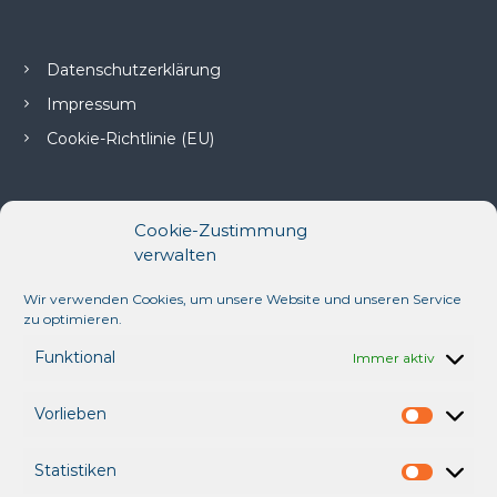
r
b
e
Datenschutzerklärung
a
g
Impressum
e
Cookie-Richtlinie (EU)
n
t
u
r
G
Cookie-Zustimmung
m
verwalten
b
H
Wir verwenden Cookies, um unsere Website und unseren Service
Balticum Verlagsgesellschaft
zu optimieren.
und Werbeagentur GmbH
Funktional
Immer aktiv
Hochtorstraße 19
23730 Neustadt i.H.
Vorlieben
V
o
Statistiken
r
Tel.: 04561/ 51 70-0
S
l