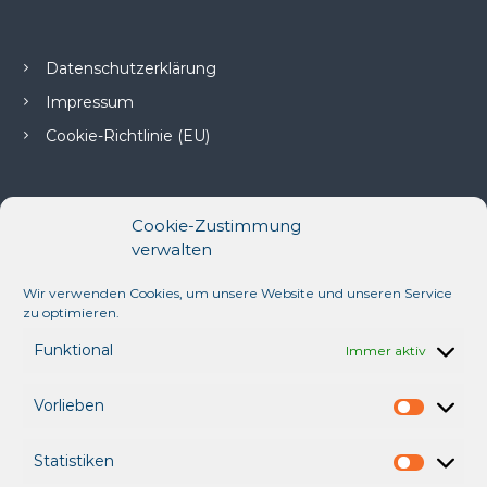
r
b
e
Datenschutzerklärung
a
g
Impressum
e
Cookie-Richtlinie (EU)
n
t
u
r
G
Cookie-Zustimmung
m
verwalten
b
H
Wir verwenden Cookies, um unsere Website und unseren Service
Balticum Verlagsgesellschaft
zu optimieren.
und Werbeagentur GmbH
Funktional
Immer aktiv
Hochtorstraße 19
23730 Neustadt i.H.
Vorlieben
V
o
Statistiken
r
Tel.: 04561/ 51 70-0
S
l